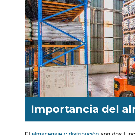
Importancia del al
El
almacenaje y distribución
son dos funci