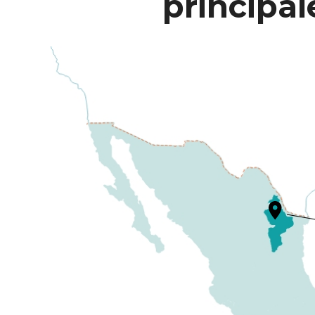
principal
Sp
Hallmark Dr. Laredo, TX
Ha
Hallmark Dr. 828, Laredo Texas
CP. 78045.
Ir a maps