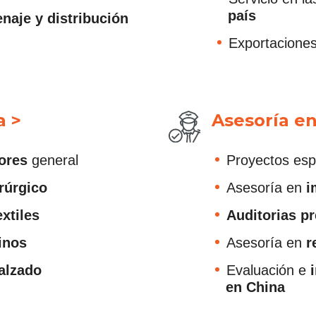
país
naje y distribución
Exportacione
a >
Asesoría en
ores
general
Proyectos esp
rúrgico
Asesoría en
i
extiles
Auditorias pr
inos
Asesoría en
r
alzado
Evaluación e
i
en China