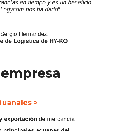
ancías en tiempo y es un beneficio
 Logycom nos ha dado”
Sergio Hernández,
e de Logística de HY-KO
u empresa
duanales >
y exportación
de mercancía
as
principales aduanas del