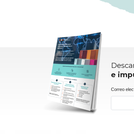
Tultepec, Edo. Mex
Toluca, Edo. Mex
Descar
e imp
Correo elec