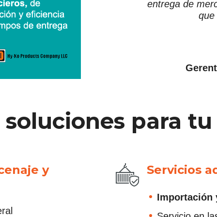
entrega de merc
que
Gerent
 soluciones para t
cenaje y
Servicios a
Importación 
ral
Servicio en l