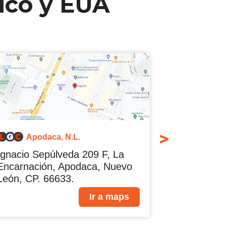
ico y EUA
>
Apodaca, N.L.
Ignacio Sepúlveda 209 F, La
Pue
Encarnación, Apodaca, Nuevo
Val
León, CP. 66633.
NL.
Ir a maps