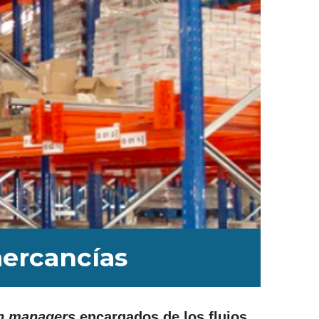
mercancías
in managers
encargados de los flujos