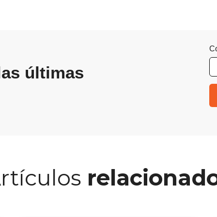
Co
las últimas
rtículos
relacionad