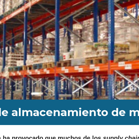
s de almacenamiento de 
a
ha provocado que muchos de los
supply cha