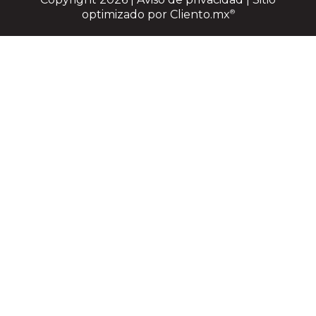
optimizado por
Cliento.mx
®