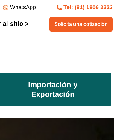
WhatsApp
Tel: (81) 1806 3323
al sitio >
Solicita una cotización
Importación y
Exportación