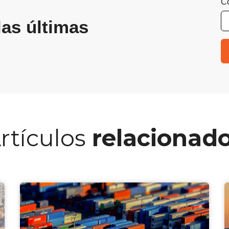
Co
las últimas
rtículos
relacionad