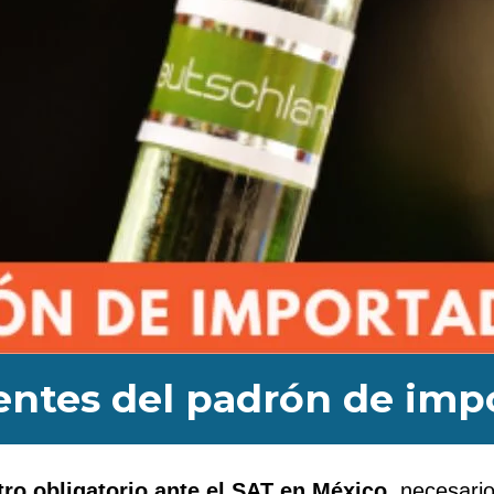
uentes del padrón de imp
tro obligatorio ante el SAT en México
, necesari