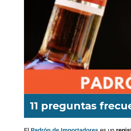
11 preguntas frec
El
Padrón de Importadores
es un
regis