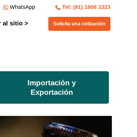
WhatsApp
Tel: (81) 1806 3323
al sitio >
Solicita una cotización
Importación y
Exportación