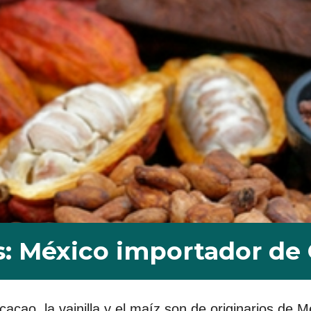
s: México importador de 
cao, la vainilla y el maíz son de originarios de M